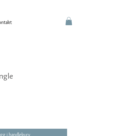
ontakt
ngle
gg i handlekurv